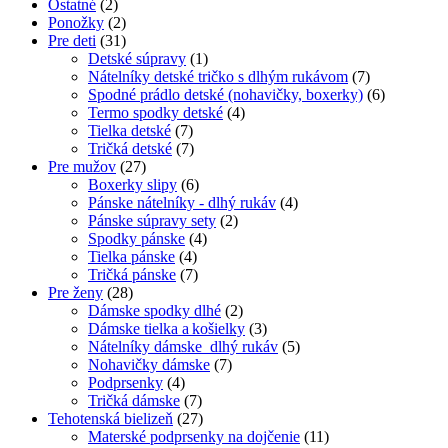
Ostatné
(2)
Ponožky
(2)
Pre deti
(31)
Detské súpravy
(1)
Nátelníky detské tričko s dlhým rukávom
(7)
Spodné prádlo detské (nohavičky, boxerky)
(6)
Termo spodky detské
(4)
Tielka detské
(7)
Tričká detské
(7)
Pre mužov
(27)
Boxerky slipy
(6)
Pánske nátelníky - dlhý rukáv
(4)
Pánske súpravy sety
(2)
Spodky pánske
(4)
Tielka pánske
(4)
Tričká pánske
(7)
Pre ženy
(28)
Dámske spodky dlhé
(2)
Dámske tielka a košielky
(3)
Nátelníky dámske dlhý rukáv
(5)
Nohavičky dámske
(7)
Podprsenky
(4)
Tričká dámske
(7)
Tehotenská bielizeň
(27)
Materské podprsenky na dojčenie
(11)