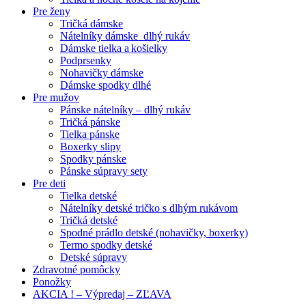
Pre ženy
Tričká dámske
Nátelníky dámske dlhý rukáv
Dámske tielka a košielky
Podprsenky
Nohavičky dámske
Dámske spodky dlhé
Pre mužov
Pánske nátelníky – dlhý rukáv
Tričká pánske
Tielka pánske
Boxerky slipy
Spodky pánske
Pánske súpravy sety
Pre deti
Tielka detské
Nátelníky detské tričko s dlhým rukávom
Tričká detské
Spodné prádlo detské (nohavičky, boxerky)
Termo spodky detské
Detské súpravy
Zdravotné pomôcky
Ponožky
AKCIA ! – Výpredaj – ZĽAVA