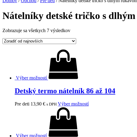
Domov
/
Obchod
/
Pre deti
/ Nátelníky detské tričko s dlhým rukávo
Nátelníky detské tričko s dlhý
Zobrazuje sa všetkych 7 výsledkov
Výber možností
Detský termo nátelník 86 až 104
Pre deti
13,90
€
Výber možností
s DPH
Výber možností