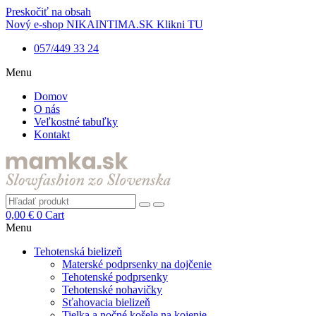
Preskočiť na obsah
Nový e-shop NIKAINTIMA.SK Klikni TU
057/449 33 24
Menu
Domov
O nás
Veľkostné tabuľky
Kontakt
0,00
€
0
Cart
Menu
Tehotenská bielizeň
Materské podprsenky na dojčenie
Tehotenské podprsenky
Tehotenské nohavičky
Sťahovacia bielizeň
Tielka a nočné košele na kojenie