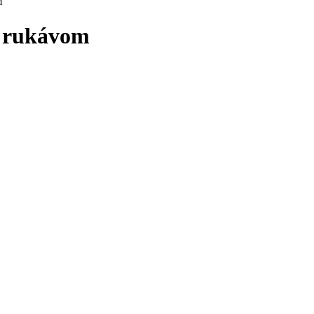
m
m rukávom