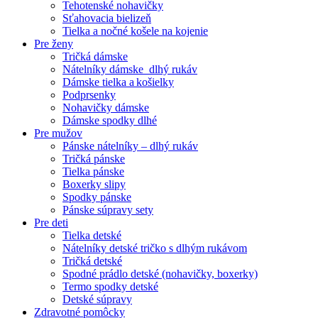
Tehotenské nohavičky
Sťahovacia bielizeň
Tielka a nočné košele na kojenie
Pre ženy
Tričká dámske
Nátelníky dámske dlhý rukáv
Dámske tielka a košielky
Podprsenky
Nohavičky dámske
Dámske spodky dlhé
Pre mužov
Pánske nátelníky – dlhý rukáv
Tričká pánske
Tielka pánske
Boxerky slipy
Spodky pánske
Pánske súpravy sety
Pre deti
Tielka detské
Nátelníky detské tričko s dlhým rukávom
Tričká detské
Spodné prádlo detské (nohavičky, boxerky)
Termo spodky detské
Detské súpravy
Zdravotné pomôcky