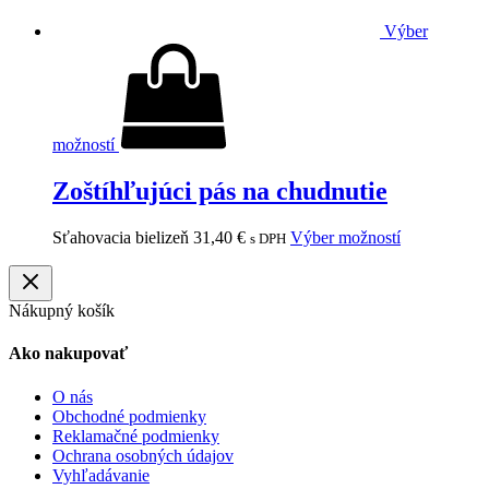
Výber
možností
Zoštíhľujúci pás na chudnutie
Sťahovacia bielizeň
31,40
€
Výber možností
s DPH
Nákupný košík
Ako nakupovať
O nás
Obchodné podmienky
Reklamačné podmienky
Ochrana osobných údajov
Vyhľadávanie