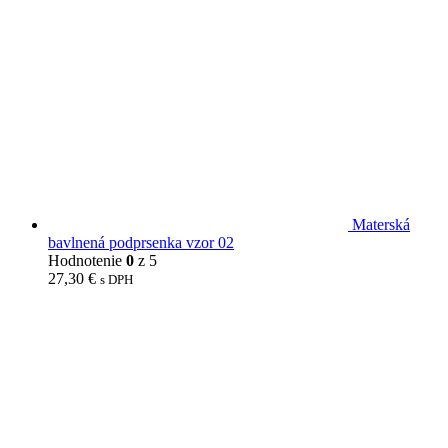
Materská
bavlnená podprsenka vzor 02
Hodnotenie
0
z 5
27,30
€
s DPH