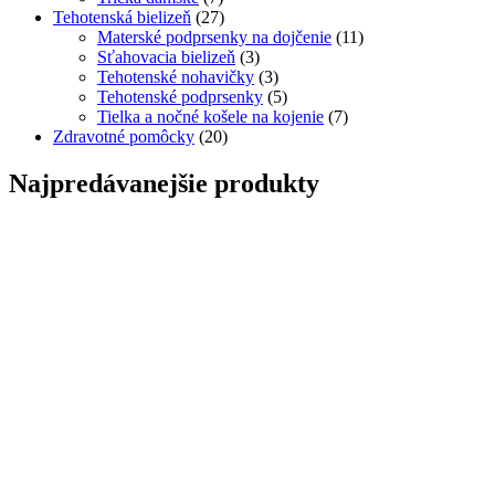
Tehotenská bielizeň
(27)
Materské podprsenky na dojčenie
(11)
Sťahovacia bielizeň
(3)
Tehotenské nohavičky
(3)
Tehotenské podprsenky
(5)
Tielka a nočné košele na kojenie
(7)
Zdravotné pomôcky
(20)
Najpredávanejšie produkty