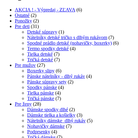
AKCIA ! - Výpredaj - ZĽAVA
(6)
Ostatné
(2)
Ponožky
(2)
Pre deti
(31)
Detské súpravy
(1)
Nátelníky detské tričko s dlhým rukávom
(7)
Spodné prádlo detské (nohavičky, boxerky)
(6)
Termo spodky detské
(4)
Tielka detské
(7)
Tričká detské
(7)
Pre mužov
(27)
Boxerky slipy
(6)
Pánske nátelníky - dlhý rukáv
(4)
Pánske súpravy sety
(2)
Spodky pánske
(4)
Tielka pánske
(4)
Tričká pánske
(7)
Pre ženy
(28)
Dámske spodky dlhé
(2)
Dámske tielka a košielky
(3)
Nátelníky dámske dlhý rukáv
(5)
Nohavičky dámske
(7)
Podprsenky
(4)
Tričká dámske
(7)