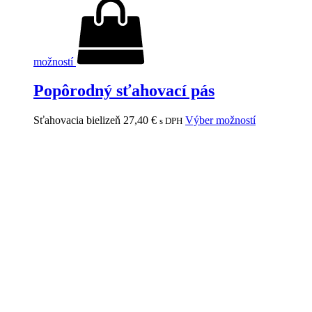
možností
Popôrodný sťahovací pás
Sťahovacia bielizeň
27,40
€
Výber možností
s DPH