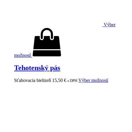
Výber
možností
Tehotenský pás
Sťahovacia bielizeň
15,50
€
Výber možností
s DPH