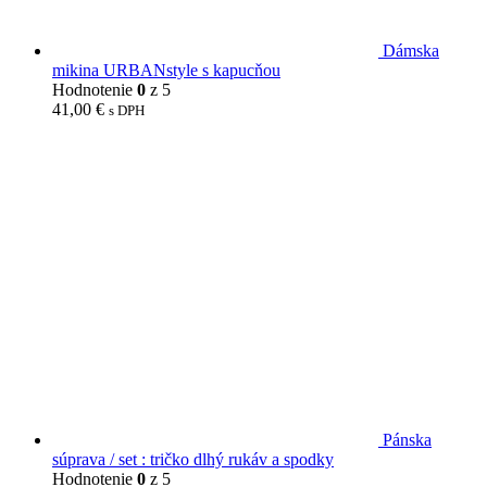
Dámska
mikina URBANstyle s kapucňou
Hodnotenie
0
z 5
41,00
€
s DPH
Pánska
súprava / set : tričko dlhý rukáv a spodky
Hodnotenie
0
z 5