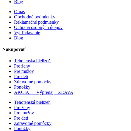
Blog
O nás
Obchodné podmienky
Reklamačné podmienky
Ochrana osobných údajov
Vyhľadávanie
Blog
Nakupovať
Tehotenská bielizeň
Pre ženy
Pre mužov
Pre deti
Zdravotné pomôcky
Ponožky
AKCIA ! – Výpredaj – ZĽAVA
Tehotenská bielizeň
Pre ženy
Pre mužov
Pre deti
Zdravotné pomôcky
Ponožky