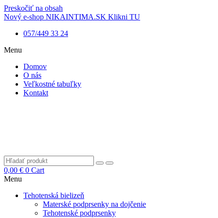
Preskočiť na obsah
Nový e-shop NIKAINTIMA.SK Klikni TU
057/449 33 24
Menu
Domov
O nás
Veľkostné tabuľky
Kontakt
0,00
€
0
Cart
Menu
Tehotenská bielizeň
Materské podprsenky na dojčenie
Tehotenské podprsenky