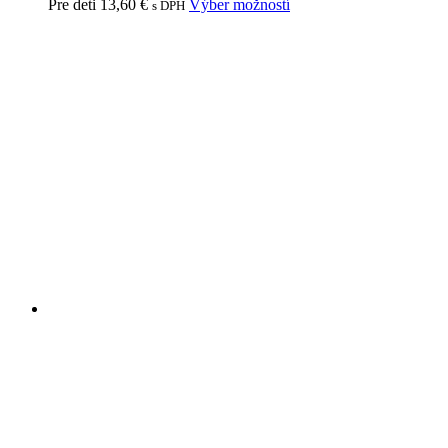
Pre deti
13,60
€
Výber možností
s DPH