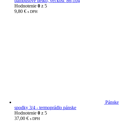
bambusové tielko, veľkosť 86-104
Hodnotenie
0
z 5
9,80
€
s DPH
Pánske
spodky 3/4 - termoprádlo pánske
Hodnotenie
0
z 5
37,00
€
s DPH