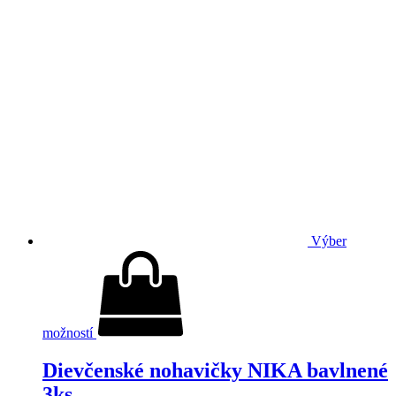
Výber
možností
Dievčenské nohavičky NIKA bavlnené
3ks