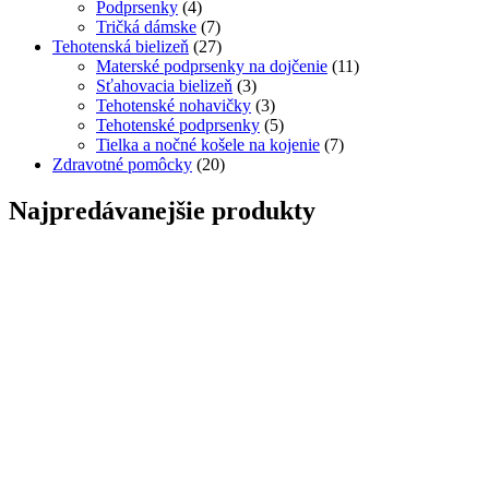
Podprsenky
(4)
Tričká dámske
(7)
Tehotenská bielizeň
(27)
Materské podprsenky na dojčenie
(11)
Sťahovacia bielizeň
(3)
Tehotenské nohavičky
(3)
Tehotenské podprsenky
(5)
Tielka a nočné košele na kojenie
(7)
Zdravotné pomôcky
(20)
Najpredávanejšie produkty