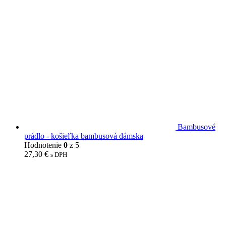
Bambusové
prádlo - košieľka bambusová dámska
Hodnotenie
0
z 5
27,30
€
s DPH