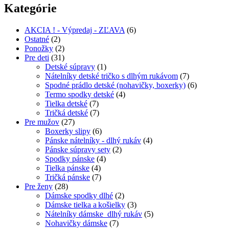
Kategórie
AKCIA ! - Výpredaj - ZĽAVA
(6)
Ostatné
(2)
Ponožky
(2)
Pre deti
(31)
Detské súpravy
(1)
Nátelníky detské tričko s dlhým rukávom
(7)
Spodné prádlo detské (nohavičky, boxerky)
(6)
Termo spodky detské
(4)
Tielka detské
(7)
Tričká detské
(7)
Pre mužov
(27)
Boxerky slipy
(6)
Pánske nátelníky - dlhý rukáv
(4)
Pánske súpravy sety
(2)
Spodky pánske
(4)
Tielka pánske
(4)
Tričká pánske
(7)
Pre ženy
(28)
Dámske spodky dlhé
(2)
Dámske tielka a košielky
(3)
Nátelníky dámske dlhý rukáv
(5)
Nohavičky dámske
(7)