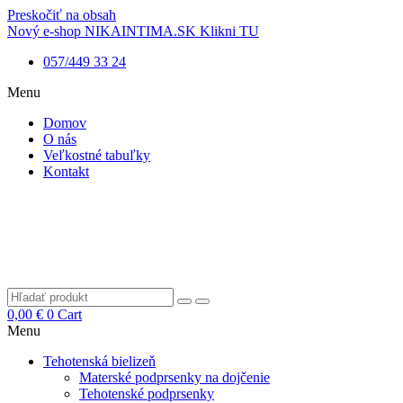
Preskočiť na obsah
Nový e-shop NIKAINTIMA.SK Klikni TU
057/449 33 24
Menu
Domov
O nás
Veľkostné tabuľky
Kontakt
0,00
€
0
Cart
Menu
Tehotenská bielizeň
Materské podprsenky na dojčenie
Tehotenské podprsenky