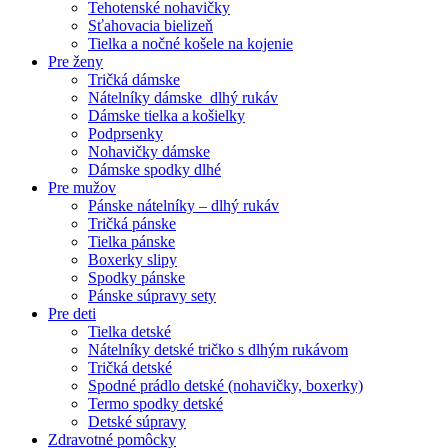
Tehotenské nohavičky
Sťahovacia bielizeň
Tielka a nočné košele na kojenie
Pre ženy
Tričká dámske
Nátelníky dámske dlhý rukáv
Dámske tielka a košielky
Podprsenky
Nohavičky dámske
Dámske spodky dlhé
Pre mužov
Pánske nátelníky – dlhý rukáv
Tričká pánske
Tielka pánske
Boxerky slipy
Spodky pánske
Pánske súpravy sety
Pre deti
Tielka detské
Nátelníky detské tričko s dlhým rukávom
Tričká detské
Spodné prádlo detské (nohavičky, boxerky)
Termo spodky detské
Detské súpravy
Zdravotné pomôcky