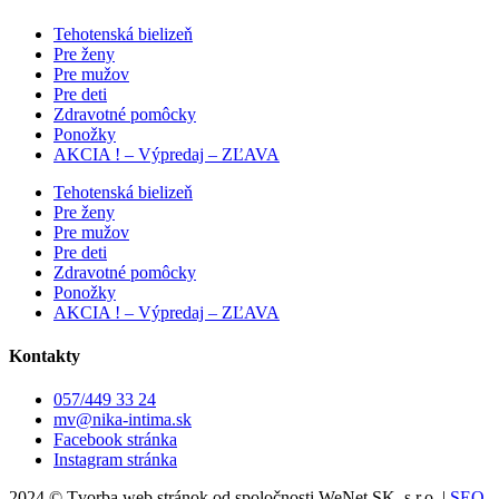
Tehotenská bielizeň
Pre ženy
Pre mužov
Pre deti
Zdravotné pomôcky
Ponožky
AKCIA ! – Výpredaj – ZĽAVA
Tehotenská bielizeň
Pre ženy
Pre mužov
Pre deti
Zdravotné pomôcky
Ponožky
AKCIA ! – Výpredaj – ZĽAVA
Kontakty
057/449 33 24
mv@nika-intima.sk
Facebook stránka
Instagram stránka
2024 © Tvorba web stránok od spoločnosti WeNet SK, s.r.o. |
SEO