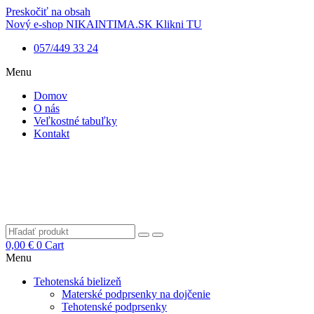
Preskočiť na obsah
Nový e-shop NIKAINTIMA.SK Klikni TU
057/449 33 24
Menu
Domov
O nás
Veľkostné tabuľky
Kontakt
0,00
€
0
Cart
Menu
Tehotenská bielizeň
Materské podprsenky na dojčenie
Tehotenské podprsenky