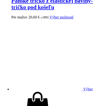
Pánske tričko z elastickej bavlny-
tričko pod košeľu
Pre mužov
20,60
€
Výber možností
s DPH
Výber