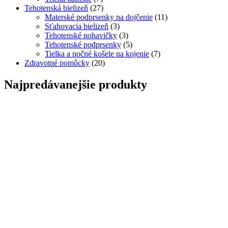
Tehotenská bielizeň
(27)
Materské podprsenky na dojčenie
(11)
Sťahovacia bielizeň
(3)
Tehotenské nohavičky
(3)
Tehotenské podprsenky
(5)
Tielka a nočné košele na kojenie
(7)
Zdravotné pomôcky
(20)
Najpredávanejšie produkty