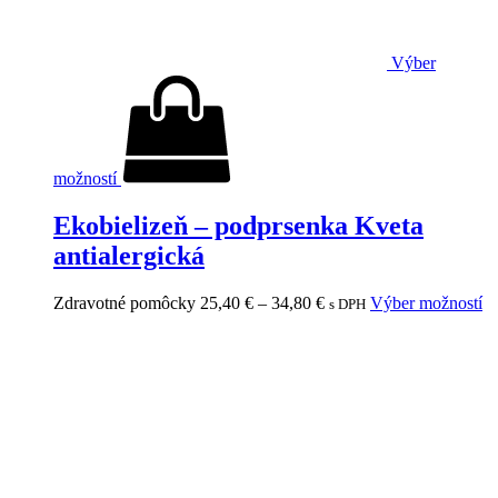
Výber
možností
Ekobielizeň – podprsenka Kveta
antialergická
Zdravotné pomôcky
25,40
€
–
34,80
€
Výber možností
s DPH