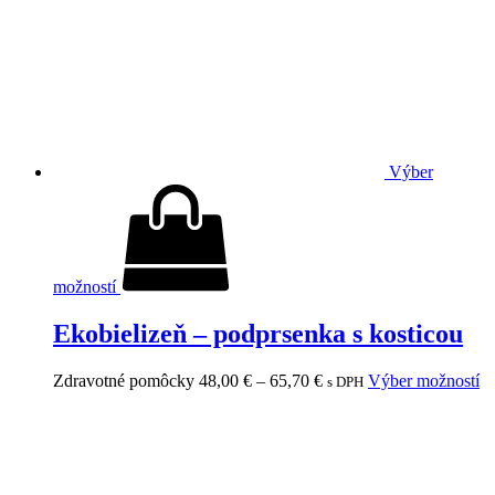
Výber
možností
Ekobielizeň – podprsenka s kosticou
Zdravotné pomôcky
48,00
€
–
65,70
€
Výber možností
s DPH