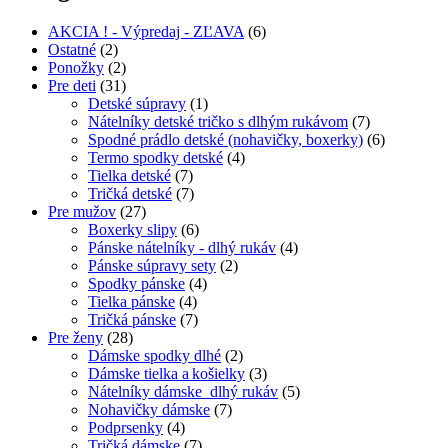
AKCIA ! - Výpredaj - ZĽAVA
(6)
Ostatné
(2)
Ponožky
(2)
Pre deti
(31)
Detské súpravy
(1)
Nátelníky detské tričko s dlhým rukávom
(7)
Spodné prádlo detské (nohavičky, boxerky)
(6)
Termo spodky detské
(4)
Tielka detské
(7)
Tričká detské
(7)
Pre mužov
(27)
Boxerky slipy
(6)
Pánske nátelníky - dlhý rukáv
(4)
Pánske súpravy sety
(2)
Spodky pánske
(4)
Tielka pánske
(4)
Tričká pánske
(7)
Pre ženy
(28)
Dámske spodky dlhé
(2)
Dámske tielka a košielky
(3)
Nátelníky dámske dlhý rukáv
(5)
Nohavičky dámske
(7)
Podprsenky
(4)
Tričká dámske
(7)