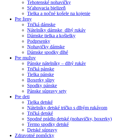
Tehotenské nohavičky
Sťahovacia bielizeň
Tielka a nočné košele na kojenie
Pre ženy
Tričká dámske
Nátelníky dámske dlhý rukáv
Dámske tielka a košielky
Podprsenky
Nohavičky dámske
Dámske spodky dlhé
Pre mužov
Pánske nátelníky – dlhý rukáv
Tričká pánske
Tielka pánske
Boxerky slipy
Spodky pánske
Pánske súpravy sety
Pre deti
Tielka detské
Nátelníky detské tričko s dlhým rukávom
Tričká detské
Spodné prádlo detské (nohavičky, boxerky)
Termo spodky detské
Detské súpravy
Zdravotné pomôcky