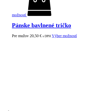
možností
Pánske bavlnené tričko
Pre mužov
20,50
€
Výber možností
s DPH