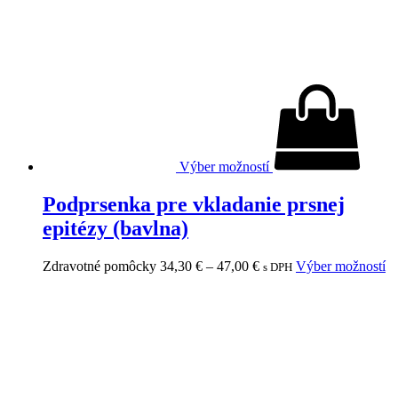
Výber možností
Podprsenka pre vkladanie prsnej
epitézy (bavlna)
Zdravotné pomôcky
34,30
€
–
47,00
€
Výber možností
s DPH