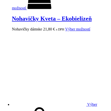
možností
Nohavičky Kveta – Ekobielizeň
Nohavičky dámske
21,80
€
Výber možností
s DPH
Výber