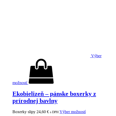
Výber
možností
Ekobielizeň – pánske boxerky z
prírodnej bavlny
Boxerky slipy
24,60
€
Výber možností
s DPH