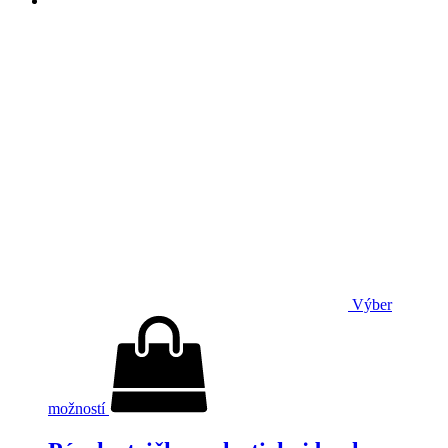
Výber
možností