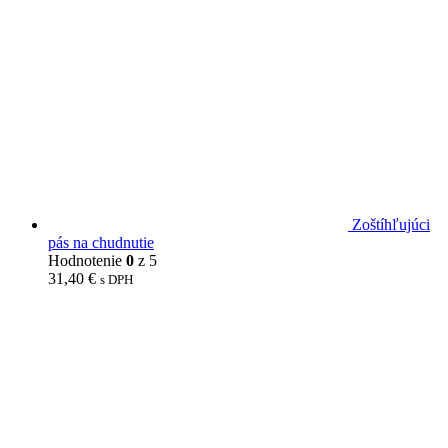
Zoštíhľujúci
pás na chudnutie
Hodnotenie
0
z 5
31,40
€
s DPH