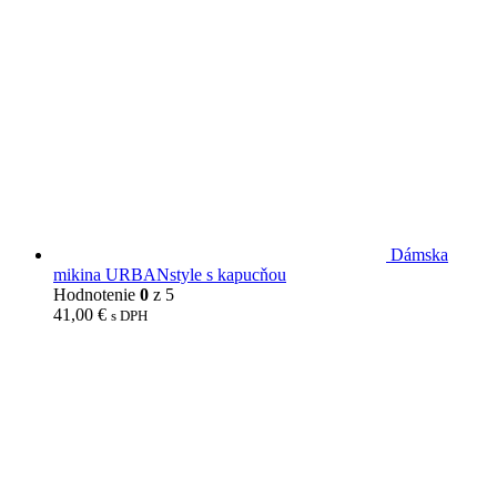
Dámska
mikina URBANstyle s kapucňou
Hodnotenie
0
z 5
41,00
€
s DPH