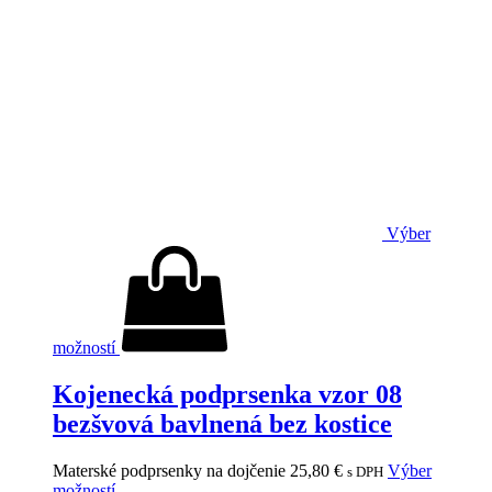
Výber
možností
Kojenecká podprsenka vzor 08
bezšvová bavlnená bez kostice
Materské podprsenky na dojčenie
25,80
€
Výber
s DPH
možností