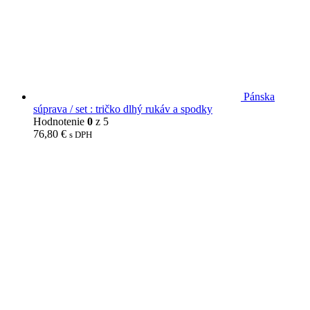
Pánska
súprava / set : tričko dlhý rukáv a spodky
Hodnotenie
0
z 5
76,80
€
s DPH