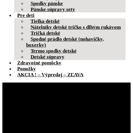
Spodky pánske
Pánske súpravy sety
Pre deti
Tielka detské
Nátelníky detské tričko s dlhým rukávom
Tričká detské
Spodné prádlo detské (nohavičky,
boxerky)
Termo spodky detské
Detské súpravy
Zdravotné pomôcky
Ponožky
AKCIA ! – Výpredaj – ZĽAVA