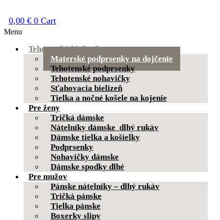
0,00
€
0
Cart
Menu
Tehotenská bielizeň
Materské podprsenky na dojčenie
Tehotenské podprsenky
Tehotenské nohavičky
Sťahovacia bielizeň
Tielka a nočné košele na kojenie
Pre ženy
Tričká dámske
Nátelníky dámske dlhý rukáv
Dámske tielka a košielky
Podprsenky
Nohavičky dámske
Dámske spodky dlhé
Pre mužov
Pánske nátelníky – dlhý rukáv
Tričká pánske
Tielka pánske
Boxerky slipy