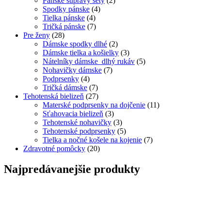
Pánske súpravy sety
(2)
Spodky pánske
(4)
Tielka pánske
(4)
Tričká pánske
(7)
Pre ženy
(28)
Dámske spodky dlhé
(2)
Dámske tielka a košielky
(3)
Nátelníky dámske dlhý rukáv
(5)
Nohavičky dámske
(7)
Podprsenky
(4)
Tričká dámske
(7)
Tehotenská bielizeň
(27)
Materské podprsenky na dojčenie
(11)
Sťahovacia bielizeň
(3)
Tehotenské nohavičky
(3)
Tehotenské podprsenky
(5)
Tielka a nočné košele na kojenie
(7)
Zdravotné pomôcky
(20)
Najpredávanejšie produkty