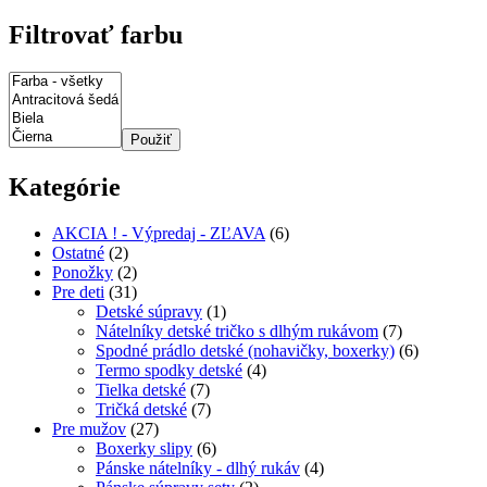
Filtrovať farbu
Použiť
Kategórie
AKCIA ! - Výpredaj - ZĽAVA
(6)
Ostatné
(2)
Ponožky
(2)
Pre deti
(31)
Detské súpravy
(1)
Nátelníky detské tričko s dlhým rukávom
(7)
Spodné prádlo detské (nohavičky, boxerky)
(6)
Termo spodky detské
(4)
Tielka detské
(7)
Tričká detské
(7)
Pre mužov
(27)
Boxerky slipy
(6)
Pánske nátelníky - dlhý rukáv
(4)