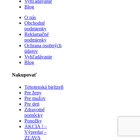
Vyhľadávanie
Blog
O nás
Obchodné
podmienky
Reklamačné
podmienky
Ochrana osobných
údajov
Vyhľadávanie
Blog
Nakupovať
Tehotenská bielizeň
Pre ženy
Pre mužov
Pre deti
Zdravotné
pomôcky
Ponožky
AKCIA ! –
Výpredaj –
ZĽAVA