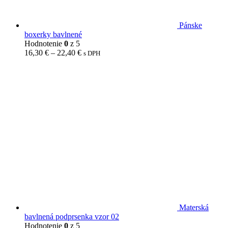
Pánske
boxerky bavlnené
Hodnotenie
0
z 5
16,30
€
–
22,40
€
s DPH
Materská
bavlnená podprsenka vzor 02
Hodnotenie
0
z 5