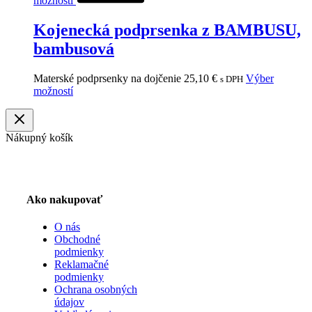
možností
Kojenecká podprsenka z BAMBUSU,
bambusová
Materské podprsenky na dojčenie
25,10
€
Výber
s DPH
možností
Nákupný košík
Ako nakupovať
O nás
Obchodné
podmienky
Reklamačné
podmienky
Ochrana osobných
údajov