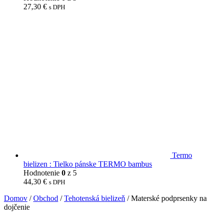
27,30
€
s DPH
Termo
bielizen : Tielko pánske TERMO bambus
Hodnotenie
0
z 5
44,30
€
s DPH
Domov
/
Obchod
/
Tehotenská bielizeň
/ Materské podprsenky na
dojčenie