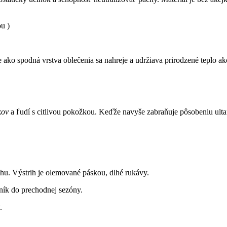
u )
e ako spodná vrstva oblečenia sa nahreje a udržiava prirodzené teplo a
kov
a ľudí s citlivou pokožkou. Keďže navyše zabraňuje pôsobeniu ultafia
hu. Výstrih je olemované páskou, dlhé rukávy.
ník do prechodnej sezóny.
.