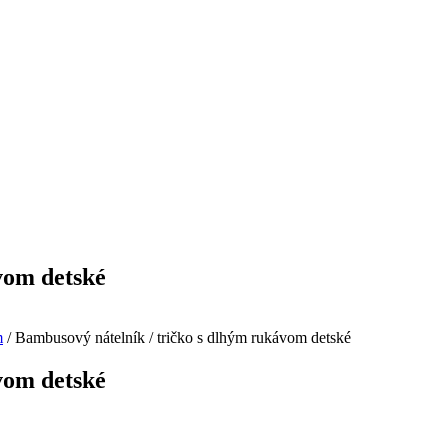
vom detské
m
/ Bambusový nátelník / tričko s dlhým rukávom detské
vom detské