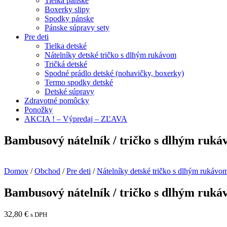
Tielka pánske
Boxerky slipy
Spodky pánske
Pánske súpravy sety
Pre deti
Tielka detské
Nátelníky detské tričko s dlhým rukávom
Tričká detské
Spodné prádlo detské (nohavičky, boxerky)
Termo spodky detské
Detské súpravy
Zdravotné pomôcky
Ponožky
AKCIA ! – Výpredaj – ZĽAVA
Bambusový nátelník / tričko s dlhým ruká
Domov
/
Obchod
/
Pre deti
/
Nátelníky detské tričko s dlhým rukávo
Bambusový nátelník / tričko s dlhým ruká
32,80
€
s DPH