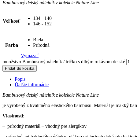
Bambusový detský nátelník z kolekcie
Nature Line.
134 - 140
Veľkosť
146 - 152
Biela
Farba
Prírodná
Vymazať
množstvo Bambusový nátelník / tričko s dlhým rukávom detské
Pridať do košíka
Popis
Ďalšie informácie
Bambusový detský nátelník z kolekcie
Nature Line
je vyrobený z kvalitného elastického bambusu. Materiál je mäkký ba
Vlastnosti
:
– prírodný materiál – vhodný pre alergikov
– prírodné antibakteriálne účinky- vlákno pri testoch dokázalo bakter