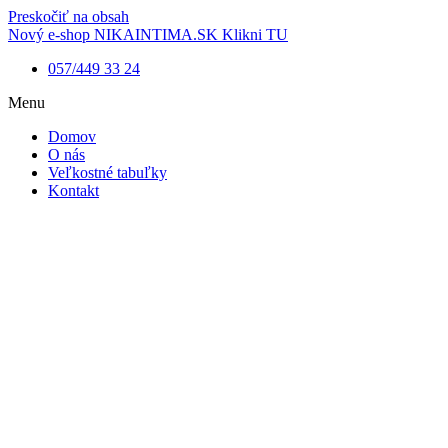
Preskočiť na obsah
Nový e-shop NIKAINTIMA.SK Klikni TU
057/449 33 24
Menu
Domov
O nás
Veľkostné tabuľky
Kontakt