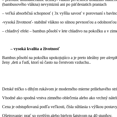
(bambusového vlákna) nevymiznú ani po päťdesiatich praniach
– veľká absorbčná schopnosť ( 3x vyššia savosť v porovnaní s bavlno
-vysoká životnosť- stabilné vlákno so silnou pevnosťou a odolnosťou
– chladivý efekt – bambus pôsobí v lete chladivo na pokožku a v zim
– vysoká kvalita a životnosť
Bambus pôsobí na pokožku upokojujúco a je preto ideálny pre
alergi
ženy ,deti a ľudí, ktorí sú často na čerstvom vzduchu..
Detské tričko s dlhým rukávom je moderného mierne priliehavého stri
Vhodné ako spodná vrstva zimného oblečenia alebo ako vrchný nátel
Cena je odstupňovaná podľa veľkosti, čísla súhlasia s výškou postavy
Ošetrovanie: prať so svetlým alebo bielym šatstvom na 40 stupňov.