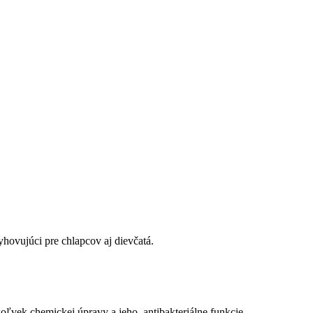
hovujúci pre chlapcov aj dievčatá.
jkoľvek chemickej úpravy a jeho antibakteriálne funkcie