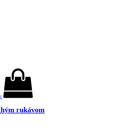
tí
 dlhým rukávom