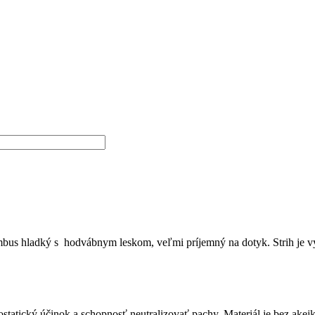
mbus hladký s hodvábnym leskom, veľmi príjemný na dotyk. Strih je vy
iostatický účinok a schopnosť neutralizovať pachy. Materiál je bez ake