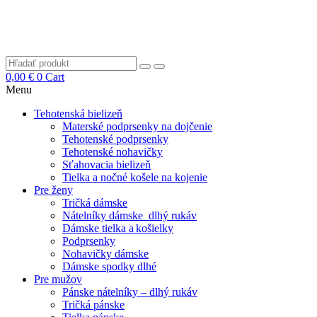
0,00
€
0
Cart
Menu
Tehotenská bielizeň
Materské podprsenky na dojčenie
Tehotenské podprsenky
Tehotenské nohavičky
Sťahovacia bielizeň
Tielka a nočné košele na kojenie
Pre ženy
Tričká dámske
Nátelníky dámske dlhý rukáv
Dámske tielka a košielky
Podprsenky
Nohavičky dámske
Dámske spodky dlhé
Pre mužov
Pánske nátelníky – dlhý rukáv
Tričká pánske