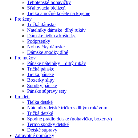
Tehotenské nohavičky
Sťahovacia bielizeň
Tielka a nočné košele na kojenie
Pre ženy
Tričká dámske
Nátelníky dámske dlhý rukáv
Dámske tielka a košielky
Podprsenky
Nohavičky dámske
Dámske spodky dlhé
Pre mužov
Pánske nátelníky – dlhý rukáv
Tričká pánske
Tielka pánske
Boxerky slipy
Spodky pánske
Pánske súpravy sety
Pre deti
Tielka detské
Nátelníky detské tričko s dlhým rukávom
Tričká detské
Spodné prádlo detské (nohavičky, boxerky)
Termo spodky detské
Detské súpravy
Zdravotné pomôcky