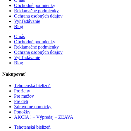
O nás
Obchodné podmienky
Reklamačné podmienky
Ochrana osobných údajov
Vyhľadávanie
Blog
O nás
Obchodné podmienky
Reklamačné podmienky
Ochrana osobných údajov
Vyhľadávanie
Blog
Nakupovať
Tehotenská bielizeň
Pre ženy
Pre mužov
Pre deti
Zdravotné pomôcky
Ponožky
AKCIA ! – Výpredaj – ZĽAVA
Tehotenská bielizeň