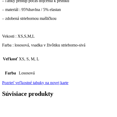
– ľahký prístup počas dojčenia k prsníku
– materiál : 95%bavlna / 5% elastan
– zdobená striebornou mašličkou
Vekosti : XS,S,M,L
Farba : lososová, vsadka v živôtiku strieborno-sivá
Veľkosť
XS, S, M, L
Farba
Lososová
Pozrieť veľkostné tabuky na novej karte
Súvisiace produkty