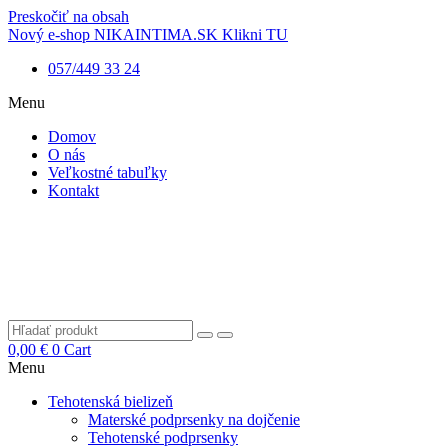
Preskočiť na obsah
Nový e-shop NIKAINTIMA.SK Klikni TU
057/449 33 24
Menu
Domov
O nás
Veľkostné tabuľky
Kontakt
0,00
€
0
Cart
Menu
Tehotenská bielizeň
Materské podprsenky na dojčenie
Tehotenské podprsenky