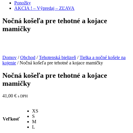
Ponožky
AKCIA ! – Výpredaj – ZĽAVA
Nočná košeľa pre tehotné a kojace
mamičky
Domov
/
Obchod
/
Tehotenská bielizeň
/
Tielka a nočné košele na
kojenie
/ Nočná košeľa pre tehotné a kojace mamičky
Nočná košeľa pre tehotné a kojace
mamičky
41,00
€
s DPH
XS
S
Veľkosť
M
L