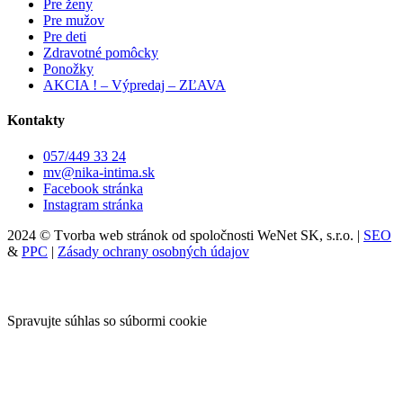
Pre ženy
Pre mužov
Pre deti
Zdravotné pomôcky
Ponožky
AKCIA ! – Výpredaj – ZĽAVA
Kontakty
057/449 33 24
mv@nika-intima.sk
Facebook stránka
Instagram stránka
2024 © Tvorba web stránok od spoločnosti WeNet SK, s.r.o. |
SEO
&
PPC
|
Zásady ochrany osobných údajov
Spravujte súhlas so súbormi cookie