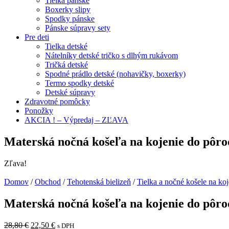
Tielka pánske
Boxerky slipy
Spodky pánske
Pánske súpravy sety
Pre deti
Tielka detské
Nátelníky detské tričko s dlhým rukávom
Tričká detské
Spodné prádlo detské (nohavičky, boxerky)
Termo spodky detské
Detské súpravy
Zdravotné pomôcky
Ponožky
AKCIA ! – Výpredaj – ZĽAVA
Materská nočná košeľa na kojenie do pôro
Zľava!
Domov
/
Obchod
/
Tehotenská bielizeň
/
Tielka a nočné košele na koj
Materská nočná košeľa na kojenie do pôro
28,80
€
22,50
€
s DPH