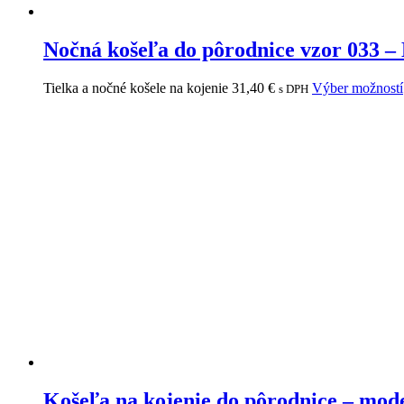
Nočná košeľa do pôrodnice vzor 033 –
Tielka a nočné košele na kojenie
31,40
€
Výber možností
s DPH
Košeľa na kojenie do pôrodnice – mod