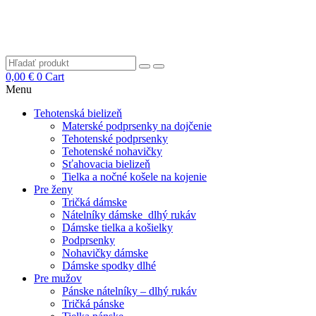
0,00
€
0
Cart
Menu
Tehotenská bielizeň
Materské podprsenky na dojčenie
Tehotenské podprsenky
Tehotenské nohavičky
Sťahovacia bielizeň
Tielka a nočné košele na kojenie
Pre ženy
Tričká dámske
Nátelníky dámske dlhý rukáv
Dámske tielka a košielky
Podprsenky
Nohavičky dámske
Dámske spodky dlhé
Pre mužov
Pánske nátelníky – dlhý rukáv
Tričká pánske