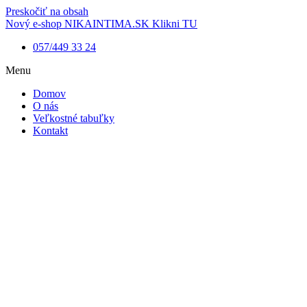
Preskočiť na obsah
Nový e-shop NIKAINTIMA.SK Klikni TU
057/449 33 24
Menu
Domov
O nás
Veľkostné tabuľky
Kontakt