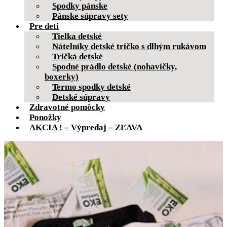
Spodky pánske
Pánske súpravy sety
Pre deti
Tielka detské
Nátelníky detské tričko s dlhým rukávom
Tričká detské
Spodné prádlo detské (nohavičky,
boxerky)
Termo spodky detské
Detské súpravy
Zdravotné pomôcky
Ponožky
AKCIA ! – Výpredaj – ZĽAVA