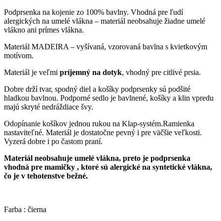
Podprsenka na kojenie zo 100% bavlny. Vhodná pre ľudí
alergických na umelé vlákna – materiál neobsahuje žiadne umelé
vlákno ani prímes vlákna.
Materiál MADEIRA – vyšívaná, vzorovaná bavlna s kvietkovým
motívom.
Materiál je veľmi
príjemný na dotyk
, vhodný pre citlivé prsia.
Dobre drží tvar, spodný diel a košíky podprsenky sú podšité
hladkou bavlnou. Podporné sedlo je bavlnené, košíky a klin vpredu
majú skryté nedráždiace švy.
Odopínanie košíkov jednou rukou na Klap-systém.Ramienka
nastaviteľné. Materiál je dostatočne pevný i pre väčšie veľkosti.
Vyzerá dobre i po častom praní.
Materiál neobsahuje umelé vlákna, preto je podprsenka
vhodná pre mamičky , ktoré sú alergické na syntetické vlákna,
čo je v tehotenstve bežné.
Farba : čierna