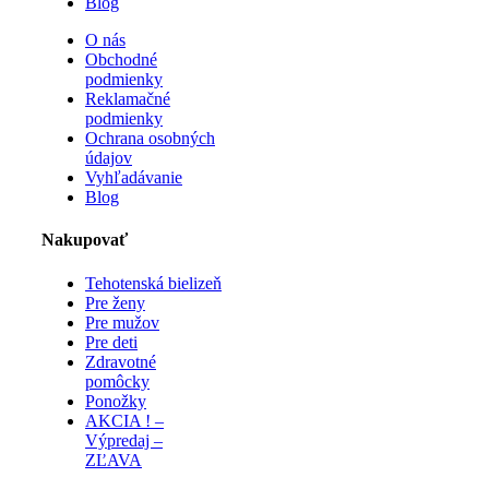
Blog
O nás
Obchodné
podmienky
Reklamačné
podmienky
Ochrana osobných
údajov
Vyhľadávanie
Blog
Nakupovať
Tehotenská bielizeň
Pre ženy
Pre mužov
Pre deti
Zdravotné
pomôcky
Ponožky
AKCIA ! –
Výpredaj –
ZĽAVA