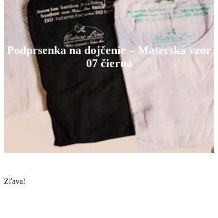
Podprsenka na dojčenie – Materská vzor
07 čierna
Zľava!