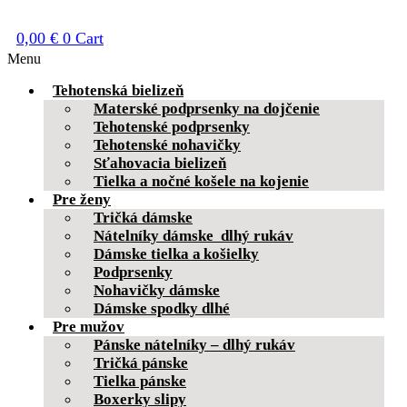
0,00
€
0
Cart
Menu
Tehotenská bielizeň
Materské podprsenky na dojčenie
Tehotenské podprsenky
Tehotenské nohavičky
Sťahovacia bielizeň
Tielka a nočné košele na kojenie
Pre ženy
Tričká dámske
Nátelníky dámske dlhý rukáv
Dámske tielka a košielky
Podprsenky
Nohavičky dámske
Dámske spodky dlhé
Pre mužov
Pánske nátelníky – dlhý rukáv
Tričká pánske
Tielka pánske
Boxerky slipy