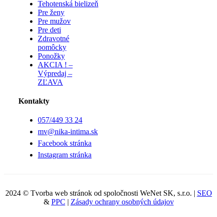
Tehotenská bielizeň
Pre ženy
Pre mužov
Pre deti
Zdravotné
pomôcky
Ponožky
AKCIA ! –
Výpredaj –
ZĽAVA
Kontakty
057/449 33 24
mv@nika-intima.sk
Facebook stránka
Instagram stránka
2024 © Tvorba web stránok od spoločnosti WeNet SK, s.r.o. |
SEO
&
PPC
|
Zásady ochrany osobných údajov