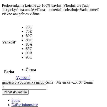
Podprsenka na kojenie zo 100% bavlny. Vhodná pre ľudí
alergických na umelé vlákna – materiál neobsahuje žiadne umelé
vlákno ani prímes vlákna.
75C
75E
80C
80D
Veľkosť
85A
85C
90B
95C
Čierna
Farba
Vymazať
množstvo Podprsenka na dojčenie - Materská vzor 07 čierna
Pridať do košíka
Popis
Ďalšie informácie