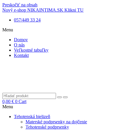
Preskočiť na obsah
Nový e-shop NIKAINTIMA.SK Klikni TU
057/449 33 24
Menu
Domov
O nás
Veľkostné tabuľky
Kontakt
0,00
€
0
Cart
Menu
Tehotenská bielizeň
Materské podprsenky na dojčenie
Tehotenské podprsenky