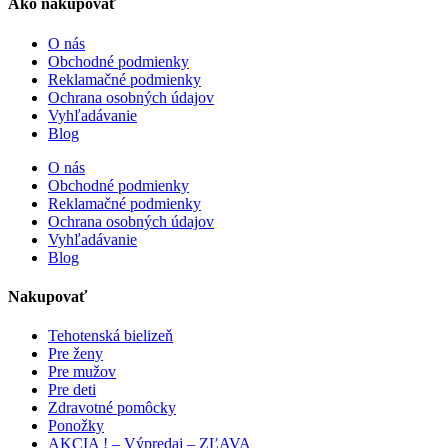
Ako nakupovať
O nás
Obchodné podmienky
Reklamačné podmienky
Ochrana osobných údajov
Vyhľadávanie
Blog
O nás
Obchodné podmienky
Reklamačné podmienky
Ochrana osobných údajov
Vyhľadávanie
Blog
Nakupovať
Tehotenská bielizeň
Pre ženy
Pre mužov
Pre deti
Zdravotné pomôcky
Ponožky
AKCIA ! – Výpredaj – ZĽAVA