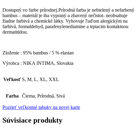
Dostupný vo farbe prírodnej.Prírodná farba je nebielený a nefarbený
bambus – materiál je iba vypraný a zbavený nečistot- neobsahuje
žiadne farbivá a chemické látky. Vyhovuje ľuďom alergickým na
farbivá, formaldehyd, parafenylenediamine a trpiacim kontaktnou
dermatitídou.
Zloženie : 95% bambus / 5 % elastan
Výrobca : NIKA INTIMA, Slovakia
Veľkosť
S, M, L, XL, XXL
Farba
Čierna, Prírodná, Sivá
Pozrieť veľkostné tabuky na novej karte
Súvisiace produkty