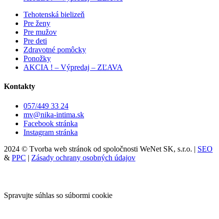
Tehotenská bielizeň
Pre ženy
Pre mužov
Pre deti
Zdravotné pomôcky
Ponožky
AKCIA ! – Výpredaj – ZĽAVA
Kontakty
057/449 33 24
mv@nika-intima.sk
Facebook stránka
Instagram stránka
2024 © Tvorba web stránok od spoločnosti WeNet SK, s.r.o. |
SEO
&
PPC
|
Zásady ochrany osobných údajov
Spravujte súhlas so súbormi cookie