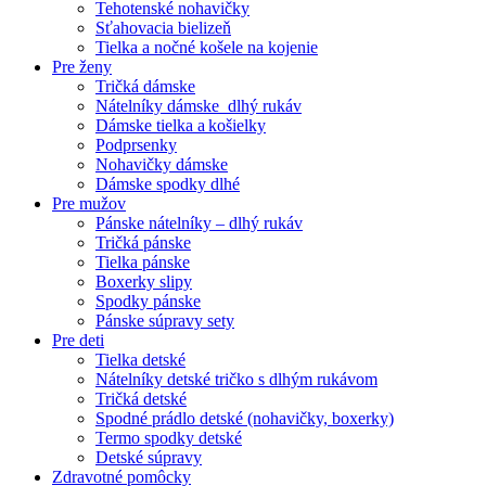
Tehotenské nohavičky
Sťahovacia bielizeň
Tielka a nočné košele na kojenie
Pre ženy
Tričká dámske
Nátelníky dámske dlhý rukáv
Dámske tielka a košielky
Podprsenky
Nohavičky dámske
Dámske spodky dlhé
Pre mužov
Pánske nátelníky – dlhý rukáv
Tričká pánske
Tielka pánske
Boxerky slipy
Spodky pánske
Pánske súpravy sety
Pre deti
Tielka detské
Nátelníky detské tričko s dlhým rukávom
Tričká detské
Spodné prádlo detské (nohavičky, boxerky)
Termo spodky detské
Detské súpravy
Zdravotné pomôcky