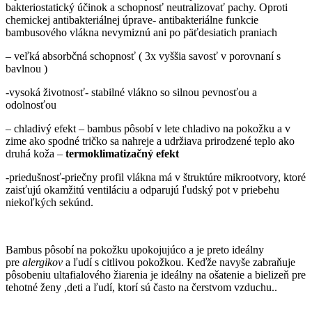
bakteriostatický účinok a schopnosť neutralizovať pachy. Oproti
chemickej antibakteriálnej úprave- antibakteriálne funkcie
bambusového vlákna nevymiznú ani po päťdesiatich praniach
– veľká absorbčná schopnosť ( 3x vyššia savosť v porovnaní s
bavlnou )
-vysoká životnosť- stabilné vlákno so silnou pevnosťou a
odolnosťou
– chladivý efekt – bambus pôsobí v lete chladivo na pokožku a v
zime ako spodné tričko sa nahreje a udržiava prirodzené teplo ako
druhá koža –
termoklimatizačný efekt
-priedušnosť-priečny profil vlákna má v štruktúre mikrootvory, ktoré
zaisťujú okamžitú ventiláciu a odparujú ľudský pot v priebehu
niekoľkých sekúnd.
Bambus pôsobí na pokožku upokojujúco a je preto ideálny
pre
alergikov
a ľudí s citlivou pokožkou. Keďže navyše zabraňuje
pôsobeniu ultafialového žiarenia je ideálny na ošatenie a bielizeň pre
tehotné ženy ,deti a ľudí, ktorí sú často na čerstvom vzduchu..