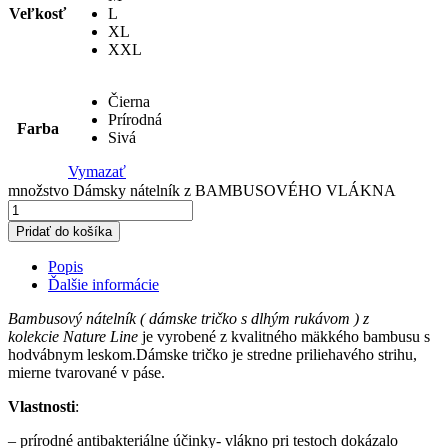
Veľkosť
L
XL
XXL
Čierna
Prírodná
Farba
Sivá
Vymazať
množstvo Dámsky nátelník z BAMBUSOVÉHO VLÁKNA
Pridať do košíka
Popis
Ďalšie informácie
Bambusový nátelník ( dámske tričko s dlhým rukávom ) z
kolekcie
Nature Line
je vyrobené z kvalitného mäkkého bambusu s
hodvábnym leskom.Dámske tričko je stredne priliehavého strihu,
mierne tvarované v páse.
Vlastnosti
:
– prírodné antibakteriálne účinky- vlákno pri testoch dokázalo