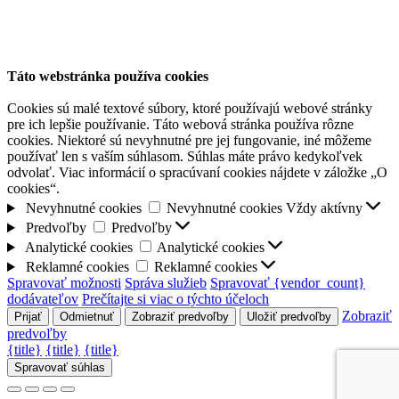
Táto webstránka používa cookies
Cookies sú malé textové súbory, ktoré používajú webové stránky
pre ich lepšie používanie. Táto webová stránka používa rôzne
cookies. Niektoré sú nevyhnutné pre jej fungovanie, iné môžeme
používať len s vaším súhlasom. Súhlas máte právo kedykoľvek
odvolať. Viac informácií o spracúvaní cookies nájdete v záložke „O
cookies“.
Nevyhnutné cookies
Nevyhnutné cookies
Vždy aktívny
Predvoľby
Predvoľby
Analytické cookies
Analytické cookies
Reklamné cookies
Reklamné cookies
Spravovať možnosti
Správa služieb
Spravovať {vendor_count}
dodávateľov
Prečítajte si viac o týchto účeloch
Zobraziť
Prijať
Odmietnuť
Zobraziť predvoľby
Uložiť predvoľby
predvoľby
{title}
{title}
{title}
Spravovať súhlas