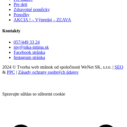
Pre deti
Zdravotné pomôcky
Ponožky
AKCIA ! – Výpredaj – ZĽAVA
Kontakty
057/449 33 24
mv@nika-intima.sk
Facebook stránka
Instagram stránka
2024 © Tvorba web stránok od spoločnosti WeNet SK, s.r.o. |
SEO
&
PPC
|
Zásady ochrany osobných údajov
Spravujte súhlas so súbormi cookie