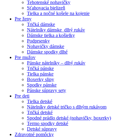
Tehotenské nohavičky
Sťahovacia bielizeň
Tielka a nočné košele na kojenie
Pre ženy
Tričká dámske
Nátelníky dámske dlhý rukáv
Dámske tielka a košielky
Podprsenky
Nohavičky dámske
Dámske spodky dlhé
Pre mužov
Pánske nátelníky – dlhý rukáv
Tričká pánske
Tielka pánske
Boxerky slipy
Spodky pánske
Pánske súpravy sety
Pre deti
Tielka detské
Nátelníky detské tričko s dlhým rukávom
Tričká detské
Spodné prádlo detské (nohavičky, boxerky)
Termo spodky detské
Detské súpravy
Zdravotné pomôcky