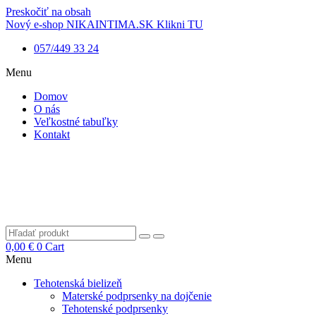
Preskočiť na obsah
Nový e-shop NIKAINTIMA.SK Klikni TU
057/449 33 24
Menu
Domov
O nás
Veľkostné tabuľky
Kontakt
0,00
€
0
Cart
Menu
Tehotenská bielizeň
Materské podprsenky na dojčenie
Tehotenské podprsenky