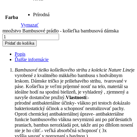
Prírodná
Farba
Vymazať
množstvo Bambusové prádlo - košieľka bambusová dámska
Pridať do košíka
Popis
Ďalšie informácie
Bambusové tielko košielkového strihu z kolekcie
Nature Line
je
vyrobené z kvalitného mäkkého bambusu s hodvábnym
leskom. Dámske tričko je priliehavého strihu, tvarované v
páse. Košieľku je veľmi príjemné nosiť na telo, materiál sa
ideálne hodí na spodnú bielizeň, je vyhladený , zjemnený a
navyše dostatočne pružný.
Vlastnosti
:-
prírodné antibakteriálne účinky- vlákno pri testoch dokázalo
bakteriostatický účinok a schopnosť neutralizovať pachy.
Oproti chemickej antibakteriálnej úprave- antibakteriálne
funkcie bambusového vlákna nevymiznú ani po päťdesiatich
praniach, bambus nerozkladá pot, takže ani po dlhšom nosení
nie je ho cítiť.- veľká absorbčná schopnosť ( 3x
vyššia savosť v porovnaní s bavlnou )