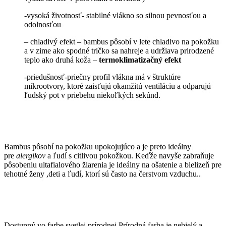
-vysoká životnosť- stabilné vlákno so silnou pevnosťou a
odolnosťou
– chladivý efekt – bambus pôsobí v lete chladivo na pokožku
a v zime ako spodné tričko sa nahreje a udržiava prirodzené
teplo ako druhá koža –
termoklimatizačný efekt
-priedušnosť-priečny profil vlákna má v štruktúre
mikrootvory, ktoré zaisťujú okamžitú ventiláciu a odparujú
ľudský pot v priebehu niekoľkých sekúnd.
Bambus pôsobí na pokožku upokojujúco a je preto ideálny
pre
alergikov
a ľudí s citlivou pokožkou. Keďže navyše zabraňuje
pôsobeniu ultafialového žiarenia je ideálny na ošatenie a bielizeň pre
tehotné ženy ,deti a ľudí, ktorí sú často na čerstvom vzduchu..
Dostupný vo farbe svetlej prírodnej.Prírodná farba je nebielý a