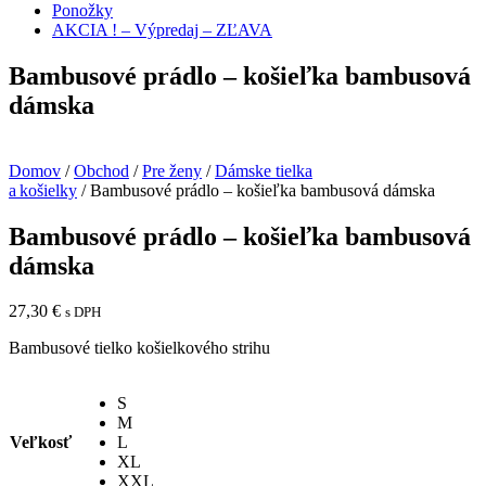
Ponožky
AKCIA ! – Výpredaj – ZĽAVA
Bambusové prádlo – košieľka bambusová
dámska
Domov
/
Obchod
/
Pre ženy
/
Dámske tielka
a košielky
/ Bambusové prádlo – košieľka bambusová dámska
Bambusové prádlo – košieľka bambusová
dámska
27,30
€
s DPH
Bambusové tielko košielkového strihu
S
M
Veľkosť
L
XL
XXL