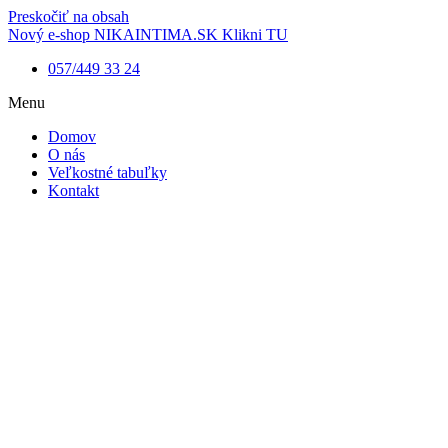
Preskočiť na obsah
Nový e-shop NIKAINTIMA.SK Klikni TU
057/449 33 24
Menu
Domov
O nás
Veľkostné tabuľky
Kontakt