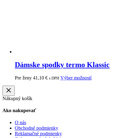
Dámske spodky termo Klassic
Pre ženy
41,10
€
Výber možností
s DPH
Nákupný košík
Ako nakupovať
O nás
Obchodné podmienky
Reklamačné podmienky