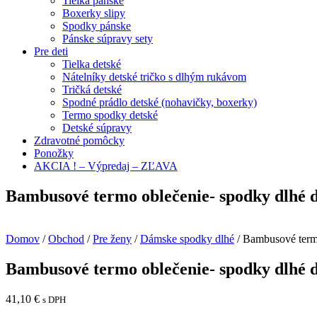
Tielka pánske
Boxerky slipy
Spodky pánske
Pánske súpravy sety
Pre deti
Tielka detské
Nátelníky detské tričko s dlhým rukávom
Tričká detské
Spodné prádlo detské (nohavičky, boxerky)
Termo spodky detské
Detské súpravy
Zdravotné pomôcky
Ponožky
AKCIA ! – Výpredaj – ZĽAVA
Bambusové termo oblečenie- spodky dlhé
Domov
/
Obchod
/
Pre ženy
/
Dámske spodky dlhé
/ Bambusové term
Bambusové termo oblečenie- spodky dlhé
41,10
€
s DPH