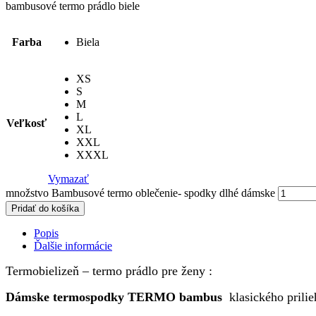
bambusové termo prádlo biele
Farba
Biela
XS
S
M
L
Veľkosť
XL
XXL
XXXL
Vymazať
množstvo Bambusové termo oblečenie- spodky dlhé dámske
Pridať do košíka
Popis
Ďalšie informácie
Termobielizeň – termo prádlo pre ženy :
Dámske termospodky TERMO bambus
klasického prilie