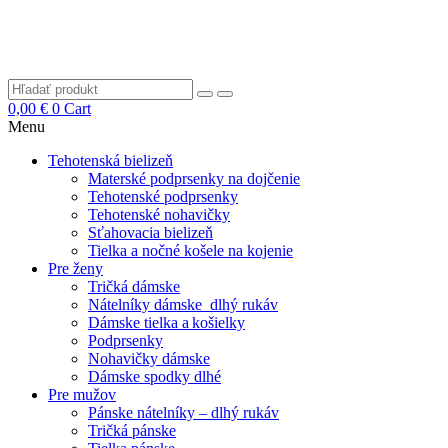
0,00
€
0
Cart
Menu
Tehotenská bielizeň
Materské podprsenky na dojčenie
Tehotenské podprsenky
Tehotenské nohavičky
Sťahovacia bielizeň
Tielka a nočné košele na kojenie
Pre ženy
Tričká dámske
Nátelníky dámske dlhý rukáv
Dámske tielka a košielky
Podprsenky
Nohavičky dámske
Dámske spodky dlhé
Pre mužov
Pánske nátelníky – dlhý rukáv
Tričká pánske