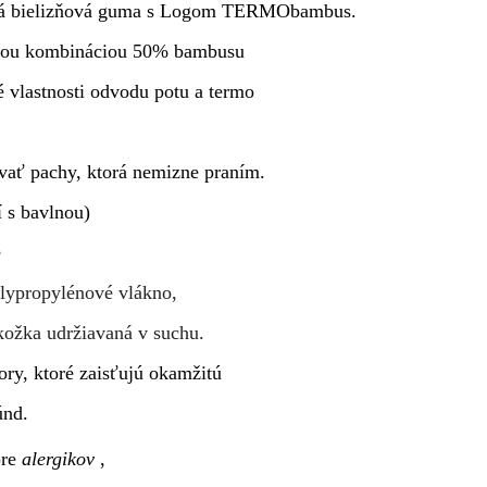
itá bielizňová guma s Logom TERMObambus.
nou kombináciou 50% bambusu
vlastnosti odvodu potu a termo
ovať pachy, ktorá nemizne praním.
 s bavlnou)
e
olypropylénové vlákno,
kožka udržiavaná v suchu.
ory, ktoré zaisťujú okamžitú
únd.
re
alergikov
,