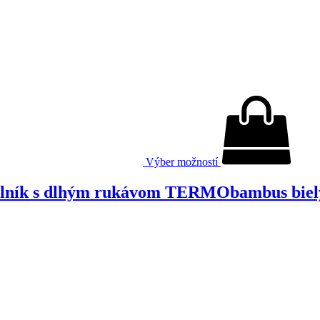
Výber možností
elník s dlhým rukávom TERMObambus biel