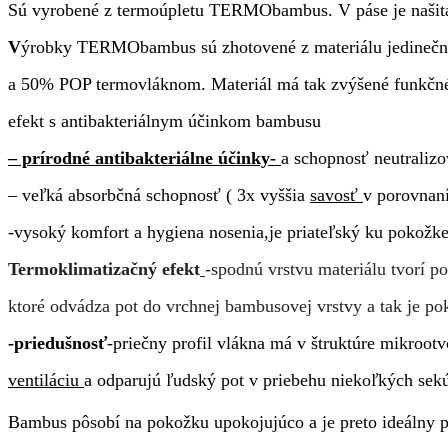
Sú vyrobené z termoúpletu TERMObambus. V páse je naš
V
ýrobky TERMObambus sú zhotovené z materiálu jedineč
a 50% POP termovláknom. Materiál má tak zvýšené funkčné 
efekt s antibakteriálnym účinkom bambusu
– prírodné antibakteriálne účinky-
a schopnosť neutraliz
– veľká absorbčná schopnosť ( 3x vyššia
savosť
v porovnaní
-vysoký komfort a hygiena nosenia,je priateľský ku pokožk
Termoklimatizačný efekt
-spodnú vrstvu materiálu tvorí p
ktoré odvádza pot do vrchnej bambusovej vrstvy a tak je po
-priedušnosť
-priečny profil vlákna má v štruktúre mikrootv
ventiláciu
a odparujú ľudský pot v priebehu niekoľkých sek
Bambus pôsobí na pokožku upokojujúco a je preto ideálny p