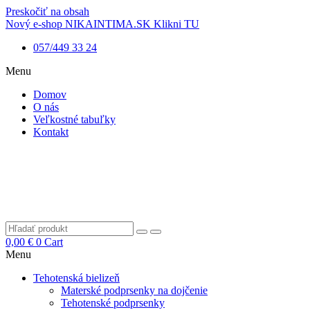
Preskočiť na obsah
Nový e-shop NIKAINTIMA.SK Klikni TU
057/449 33 24
Menu
Domov
O nás
Veľkostné tabuľky
Kontakt
0,00
€
0
Cart
Menu
Tehotenská bielizeň
Materské podprsenky na dojčenie
Tehotenské podprsenky