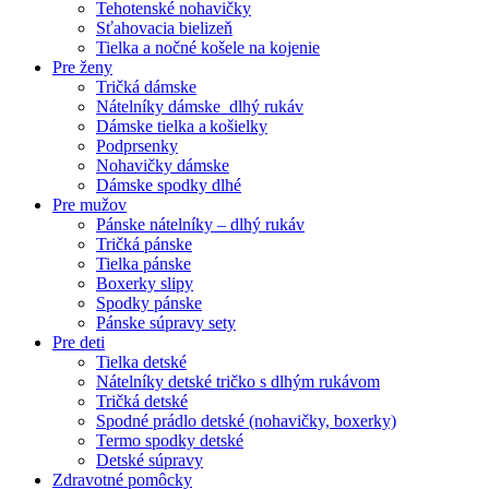
Tehotenské nohavičky
Sťahovacia bielizeň
Tielka a nočné košele na kojenie
Pre ženy
Tričká dámske
Nátelníky dámske dlhý rukáv
Dámske tielka a košielky
Podprsenky
Nohavičky dámske
Dámske spodky dlhé
Pre mužov
Pánske nátelníky – dlhý rukáv
Tričká pánske
Tielka pánske
Boxerky slipy
Spodky pánske
Pánske súpravy sety
Pre deti
Tielka detské
Nátelníky detské tričko s dlhým rukávom
Tričká detské
Spodné prádlo detské (nohavičky, boxerky)
Termo spodky detské
Detské súpravy
Zdravotné pomôcky