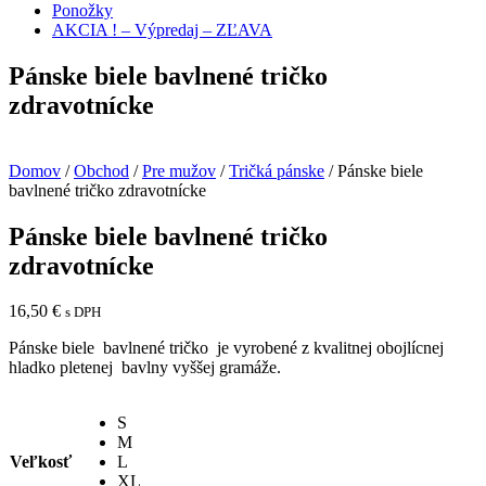
Ponožky
AKCIA ! – Výpredaj – ZĽAVA
Pánske biele bavlnené tričko
zdravotnícke
Domov
/
Obchod
/
Pre mužov
/
Tričká pánske
/ Pánske biele
bavlnené tričko zdravotnícke
Pánske biele bavlnené tričko
zdravotnícke
16,50
€
s DPH
Pánske biele bavlnené tričko je vyrobené z kvalitnej obojlícnej
hladko pletenej bavlny vyššej gramáže.
S
M
Veľkosť
L
XL