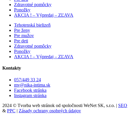
Zdravotné pomôcky
Ponožky
AKCIA ! – Výpredaj – ZĽAVA
Tehotenská bielizeň
Pre ženy
Pre mužov
Pre deti
Zdravotné pomôcky
Ponožky
AKCIA ! – Výpredaj – ZĽAVA
Kontakty
057/449 33 24
mv@nika-intima.sk
Facebook stránka
Instagram stránka
2024 © Tvorba web stránok od spoločnosti WeNet SK, s.r.o. |
SEO
&
PPC
|
Zásady ochrany osobných údajov