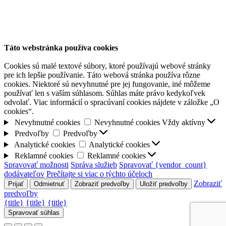
Táto webstránka používa cookies
Cookies sú malé textové súbory, ktoré používajú webové stránky
pre ich lepšie používanie. Táto webová stránka používa rôzne
cookies. Niektoré sú nevyhnutné pre jej fungovanie, iné môžeme
používať len s vaším súhlasom. Súhlas máte právo kedykoľvek
odvolať. Viac informácií o spracúvaní cookies nájdete v záložke „O
cookies“.
Nevyhnutné cookies
Nevyhnutné cookies
Vždy aktívny
Predvoľby
Predvoľby
Analytické cookies
Analytické cookies
Reklamné cookies
Reklamné cookies
Spravovať možnosti
Správa služieb
Spravovať {vendor_count}
dodávateľov
Prečítajte si viac o týchto účeloch
Zobraziť
Prijať
Odmietnuť
Zobraziť predvoľby
Uložiť predvoľby
predvoľby
{title}
{title}
{title}
Spravovať súhlas