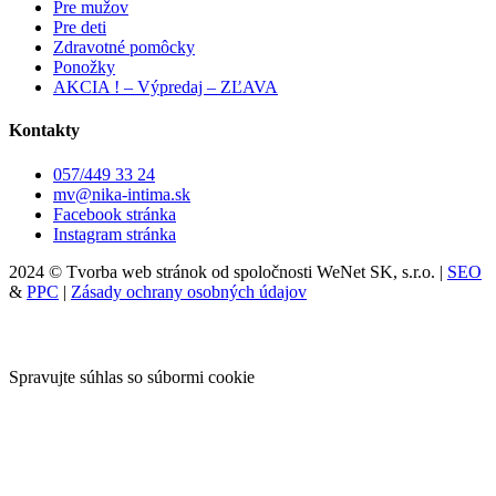
Pre mužov
Pre deti
Zdravotné pomôcky
Ponožky
AKCIA ! – Výpredaj – ZĽAVA
Kontakty
057/449 33 24
mv@nika-intima.sk
Facebook stránka
Instagram stránka
2024 © Tvorba web stránok od spoločnosti WeNet SK, s.r.o. |
SEO
&
PPC
|
Zásady ochrany osobných údajov
Spravujte súhlas so súbormi cookie