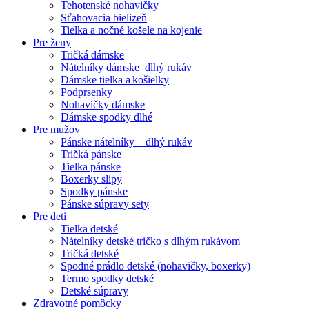
Tehotenské nohavičky
Sťahovacia bielizeň
Tielka a nočné košele na kojenie
Pre ženy
Tričká dámske
Nátelníky dámske dlhý rukáv
Dámske tielka a košielky
Podprsenky
Nohavičky dámske
Dámske spodky dlhé
Pre mužov
Pánske nátelníky – dlhý rukáv
Tričká pánske
Tielka pánske
Boxerky slipy
Spodky pánske
Pánske súpravy sety
Pre deti
Tielka detské
Nátelníky detské tričko s dlhým rukávom
Tričká detské
Spodné prádlo detské (nohavičky, boxerky)
Termo spodky detské
Detské súpravy
Zdravotné pomôcky