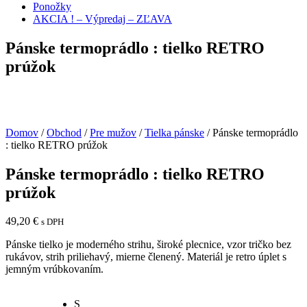
Ponožky
AKCIA ! – Výpredaj – ZĽAVA
Pánske termoprádlo : tielko RETRO
prúžok
Domov
/
Obchod
/
Pre mužov
/
Tielka pánske
/ Pánske termoprádlo
: tielko RETRO prúžok
Pánske termoprádlo : tielko RETRO
prúžok
49,20
€
s DPH
Pánske tielko je moderného strihu, široké plecnice, vzor tričko bez
rukávov, strih priliehavý, mierne členený. Materiál je retro úplet s
jemným vrúbkovaním.
S