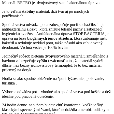
Materiál RETRO je dvojvrstvový s antibakteriálnou úpravou.
Je to
veľmi stabilný
materiál, drží tvar aj po mnohých
používaniach.
Spodná vrstva odvádza pot a zabezpečuje pocit sucha.Obsahuje
antibakteriálnu zložku, ktorá znižuje telesné pachy a zabezpečí
hygienickú sviežosť. Antifakteriálna úprava STOP BACTERIA je
úprava na báze
biogénnych iónov
striebra
, ktorá zabraňuje rastu
baktérií a redukuje rozklad potu, takže pôsobí ako zabudovaný
deodorant. Vrchná vrstva je 100% bavlna.
Jedinečný spôsob pletenia dvojvrstvového materiálu zmiešaného s
bavlnou zabezpečuje
vyššiu trvácnosť
a to , že materiál vydrží
dlhšie než bežný jednovrstvový termoúplet. Je to tiež materiál
príjemný na dotyk.
Hodia sa ako spodné oblečenie na šport- lyžovanie , poľovanie,
turistika .
Výborne odvádza pot – vhodné ako spodná vrstva pod košele a tiež
ideálne pod pracovné oblečenie.
24 hodin denne sa v ňom budete cítiť komfortne, keďže je šitý
klasickými spevnenými švami, ktoré nedráždia a nerobia odtlaky na