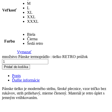
M
L
Veľkosť
XL
XXL
XXXL
Biela
Čierna
Farba
Šedá retro
Vymazať
množstvo Pánske termoprádlo : tielko RETRO prúžok
Pridať do košíka
Popis
Ďalšie informácie
Pánske tielko je moderného strihu, široké plecnice, vzor tričko bez
rukávov, strih priliehavý, mierne členený. Materiál je retro úplet s
jemným vrúbkovaním.