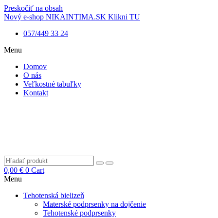
Preskočiť na obsah
Nový e-shop NIKAINTIMA.SK Klikni TU
057/449 33 24
Menu
Domov
O nás
Veľkostné tabuľky
Kontakt
0,00
€
0
Cart
Menu
Tehotenská bielizeň
Materské podprsenky na dojčenie
Tehotenské podprsenky