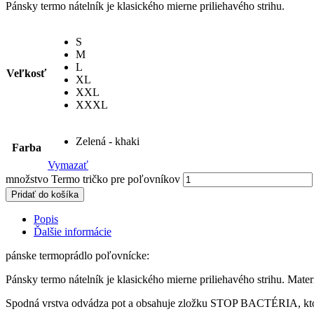
Pánsky termo nátelník je klasického mierne priliehavého strihu.
S
M
L
Veľkosť
XL
XXL
XXXL
Zelená - khaki
Farba
Vymazať
množstvo Termo tričko pre poľovníkov
Pridať do košíka
Popis
Ďalšie informácie
pánske termoprádlo poľovnícke:
Pánsky termo nátelník je klasického mierne priliehavého strihu. Mater
Spodná vrstva odvádza pot a obsahuje zložku STOP BACTÉRIA, ktorá z