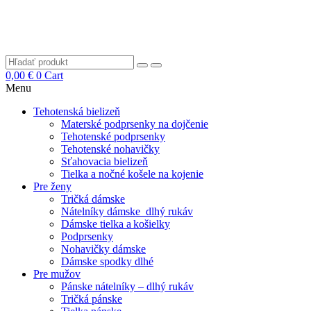
0,00
€
0
Cart
Menu
Tehotenská bielizeň
Materské podprsenky na dojčenie
Tehotenské podprsenky
Tehotenské nohavičky
Sťahovacia bielizeň
Tielka a nočné košele na kojenie
Pre ženy
Tričká dámske
Nátelníky dámske dlhý rukáv
Dámske tielka a košielky
Podprsenky
Nohavičky dámske
Dámske spodky dlhé
Pre mužov
Pánske nátelníky – dlhý rukáv
Tričká pánske