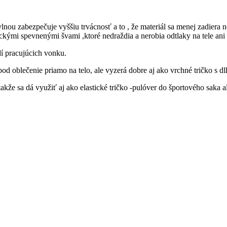
nou zabezpečuje vyššiu trvácnosť a to , že materiál sa menej zadiera n
sickými spevnenými švami ,ktoré nedraždia a nerobia odtlaky na tele an
í pracujúcich vonku.
d oblečenie priamo na telo, ale vyzerá dobre aj ako vrchné tričko s dl
akže sa dá využiť aj ako elastické tričko -pulóver do športového saka a