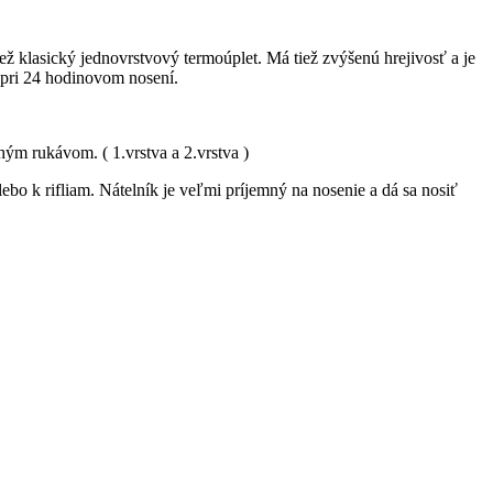
ež klasický jednovrstvový termoúplet. Má tiež zvýšenú hrejivosť a je
i pri 24 hodinovom nosení.
hým rukávom. ( 1.vrstva a 2.vrstva )
lebo k rifliam. Nátelník je veľmi príjemný na nosenie a dá sa nosiť