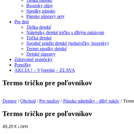
Tielka pánske
Boxerky slipy
Spodky pánske
Pánske súpravy sety
Pre deti
Tielka detské
Nátelníky detské tričko s dlhým rukávom
Tričká detské
Spodné prádlo detské (nohavičky, boxerky)
Termo spodky detské
Detské súpravy
Zdravotné pomôcky
Ponožky
AKCIA ! – Výpredaj – ZĽAVA
Termo tričko pre poľovníkov
Domov
/
Obchod
/
Pre mužov
/
Pánske nátelníky - dlhý rukáv
/ Termo
Termo tričko pre poľovníkov
49,20
€
s DPH