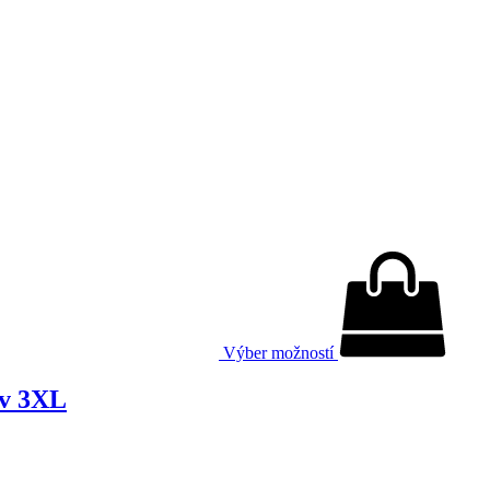
Výber možností
áv 3XL