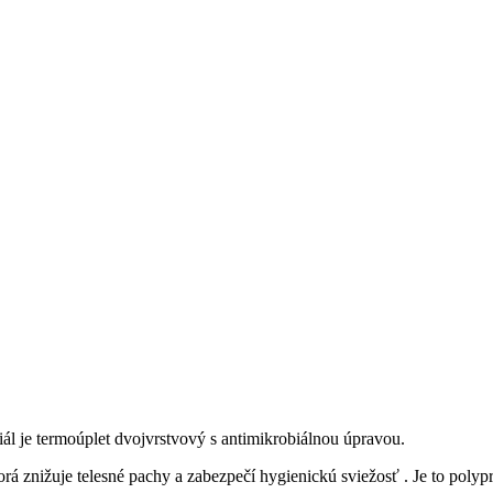
iál je termoúplet dvojvrstvový s antimikrobiálnou úpravou.
nižuje telesné pachy a zabezpečí hygienickú sviežosť . Je to polypr