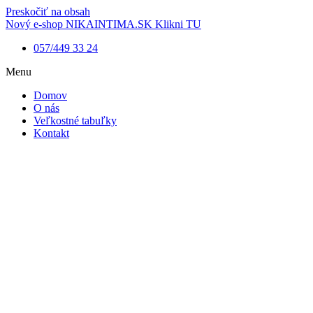
Preskočiť na obsah
Nový e-shop NIKAINTIMA.SK Klikni TU
057/449 33 24
Menu
Domov
O nás
Veľkostné tabuľky
Kontakt