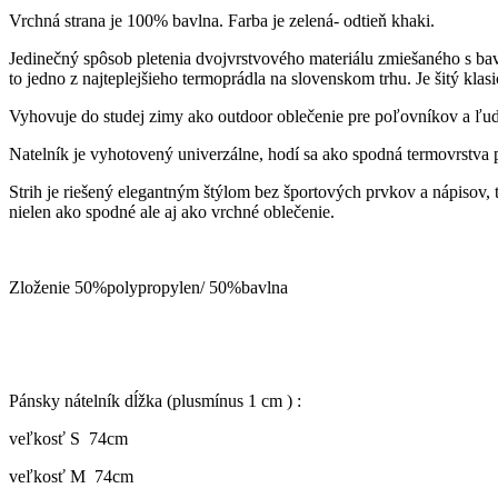
Vrchná strana je 100% bavlna. Farba je zelená- odtieň khaki.
Jedinečný spôsob pletenia dvojvrstvového materiálu zmiešaného s bavl
to jedno z najteplejšieho termoprádla na slovenskom trhu. Je šitý kla
Vyhovuje do studej zimy ako outdoor oblečenie pre poľovníkov a ľud
Natelník je vyhotovený univerzálne, hodí sa ako spodná termovrstva po
Strih je riešený elegantným štýlom bez športových prvkov a nápisov, t
nielen ako spodné ale aj ako vrchné oblečenie.
Zloženie 50%polypropylen/ 50%bavlna
Pánsky nátelník dĺžka (plusmínus 1 cm ) :
veľkosť S 74cm
veľkosť M 74cm